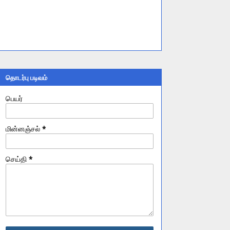
தொடர்பு படிவம்
பெயர்
மின்னஞ்சல்
*
செய்தி
*