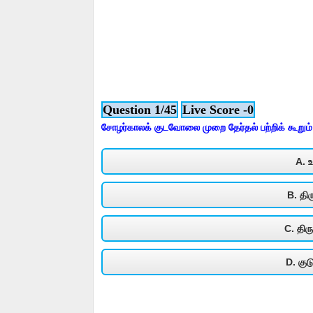
Question 1/45
Live Score -0
சோழர்காலக் குடவோலை முறை தேர்தல் பற்றிக் கூறும்
A. உ
B. திர
C. திர
D. கு