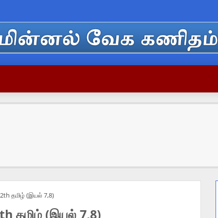
2th தமிழ் (இயல் 7,8)
h தமிழ் (இயல் 7,8)