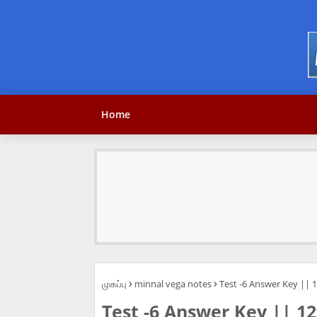
Home
முகப்பு
minnal vega notes
Test -6 Answer Key || 1
Test -6 Answer Key || 12t