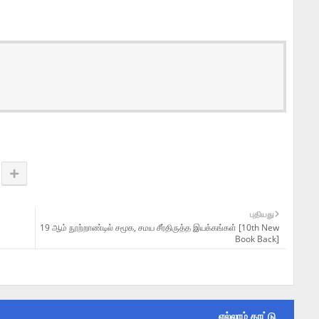
புதியது
19 ஆம் நூற்றாண்டில் சமூக, சமய சீர்திருத்த இயக்கங்கள் [10th New
Book Back]
எல்லாம் காட்டு