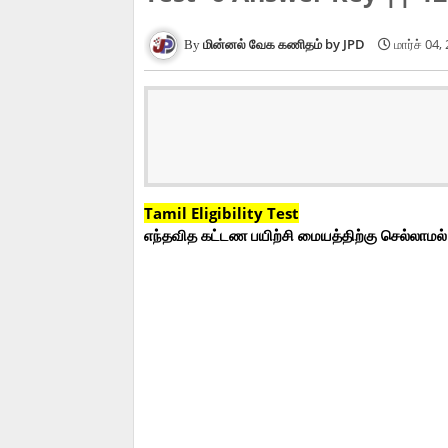
மின்னல் வேக கணிதம் by JPD
மார்ச் 04,
Tamil Eligibility Test
எந்தவித கட்டண பயிற்சி மையத்திற்கு செல்லாமல்