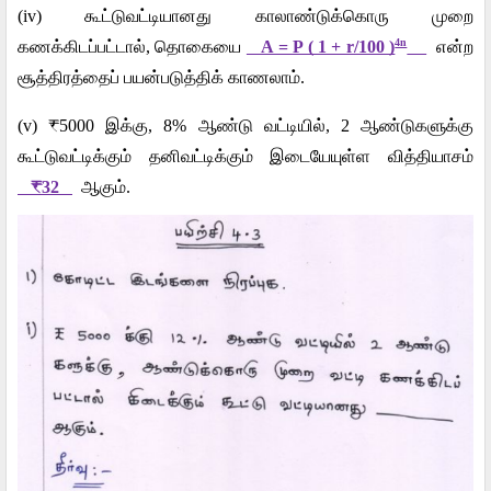
(iv)
கூட்டுவட்டியானது
காலாண்டுக்கொரு
முறை
4n
கணக்கிடப்பட்டால்
,
தொகையை
A = P ( 1 + r/100 )
என்ற
சூத்திரத்தைப்
பயன்படுத்திக்
காணலாம்
.
(v) ₹5000
இக்கு
, 8%
ஆண்டு
வட்டியில்
, 2
ஆண்டுகளுக்கு
கூட்டுவட்டிக்கும்
தனிவட்டிக்கும்
இடையேயுள்ள
வித்தியாசம்
₹32
ஆகும்
.