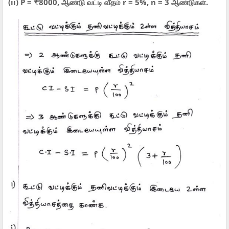
(ii) P = ₹8000, ஆண்டு வட்டி வீதம் r = 5%, n = 3 ஆண்டுகள்.