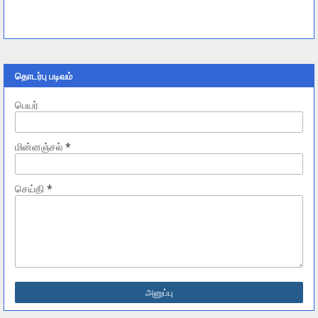
தொடர்பு படிவம்
பெயர்
மின்னஞ்சல்
*
செய்தி
*