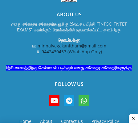
ABOUT US
எனது சகோதர சகோதரிகளுக்கு இலவச பயிற்சி [TNPSC, TNTET
EXAMS] அளிக்கும் நோக்கத்தில் உருவாக்கப்பட்ட தளம் இது
தொடர்புக்கு:
📧
minnalvegakanitham@gmail.com
📱
9442430457 (WhatsApp Only)
ையத்திற்கு செல்லாமல் படிக்கும் எனது சகோதர சகோதரிகளுக்கு மட்டும்
FOLLOW US
Home
About
Contact us
Privacy Policy
Disclaimer
Terms & Conditions
All Right Reserved Copyright © மின்னல் வேக கணிதம்