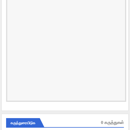
கருத்துரையிடுக
0 கருத்துகள்