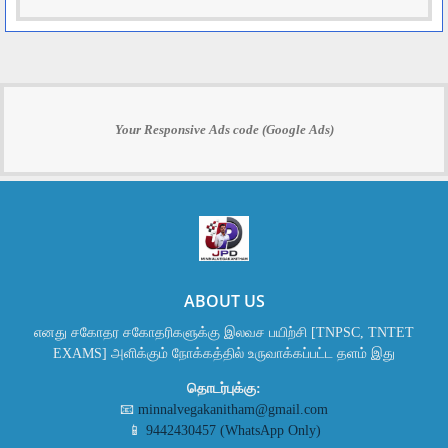
Your Responsive Ads code (Google Ads)
ABOUT US
எனது சகோதர சகோதரிகளுக்கு இலவச பயிற்சி [TNPSC, TNTET
EXAMS] அளிக்கும் நோக்கத்தில் உருவாக்கப்பட்ட தளம் இது
தொடர்புக்கு:
📧
minnalvegakanitham@gmail.com
📱
9442430457 (WhatsApp Only)