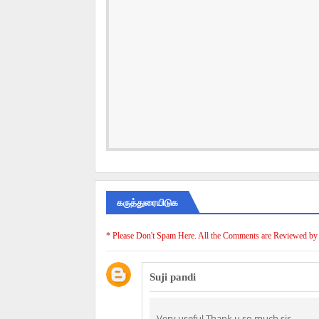
கருத்துரையிடுக
* Please Don't Spam Here. All the Comments are Reviewed by
Suji pandi
Very useful.Thank u so much sir.