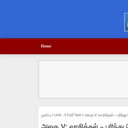
Home
முகப்பு
Unit - 5 Full Test
அலகு V: வாசித்தல் – புரிந்த
அலகு V: வாசித்தல் – புரிந்த