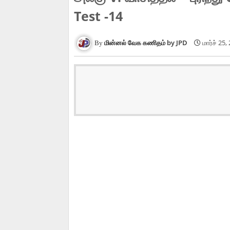
Test -14
மின்னல் வேக கணிதம் by JPD
மார்ச் 25,