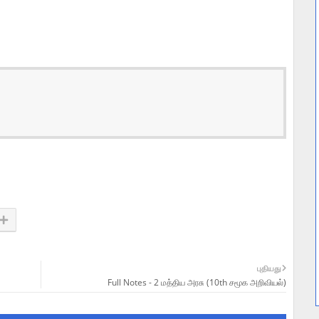
புதியது
Full Notes - 2 மத்திய அரசு (10th சமூக அறிவியல்)