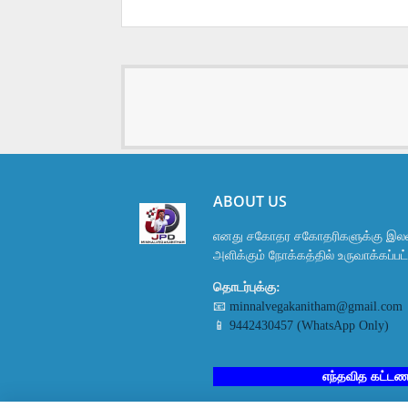
ABOUT US
எனது சகோதர சகோதரிகளுக்கு இலவ
அளிக்கும் நோக்கத்தில் உருவாக்கப்ப
தொடர்புக்கு:
📧
minnalvegakanitham@gmail.com
📱
9442430457 (WhatsApp Only)
எந்தவித கட்டண பயிற்சி