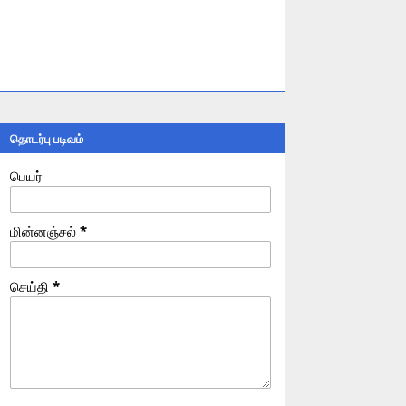
தொடர்பு படிவம்
பெயர்
மின்னஞ்சல்
*
செய்தி
*