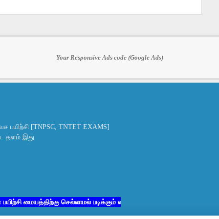
Your Responsive Ads code (Google Ads)
ச பயிற்சி [TNPSC, TNTET EXAMS]
ட்ட தளம் இது
 மையத்திற்கு செல்லாமல் படிக்கும் எனது சகோதர சகோதரிகளுக்கு மட்டும்