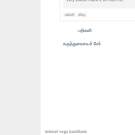
பதிலளி
நீக்கு
பதிலளி
கருத்துரையைச் சேர்
minnal vega kanitham