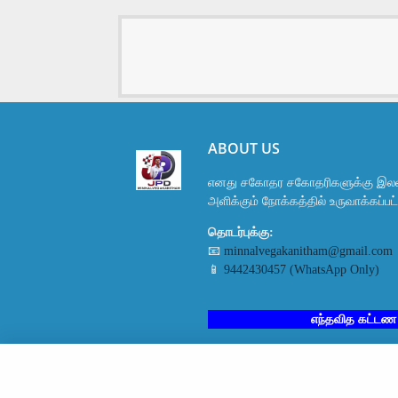
ABOUT US
எனது சகோதர சகோதரிகளுக்கு இலவ
அளிக்கும் நோக்கத்தில் உருவாக்கப்ப
தொடர்புக்கு:
📧
minnalvegakanitham@gmail.com
📱
9442430457 (WhatsApp Only)
எந்தவித கட்டண பயிற்சி 
All Right Reserved Copyright © மின்னல் வேக கணிதம