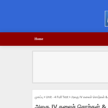
Home
முகப்பு
Unit - 4 Full Test
அலகு IV கலைச் சொற்கள் & அ
அலகு IV கலைச் சொற்கள் & அ