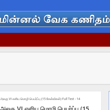
லகு VI எளிய மொழி பெயர்ப்பு (15 கேள்விகள்) Full Test - 14
லகு VI எளிய மொழி பெயர்ப்பு (15