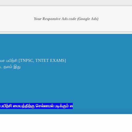
Your Responsive Ads code (Google Ads)
ச பயிற்சி [TNPSC, TNTET EXAMS]
ட்ட தளம் இது
மையத்திற்கு செல்லாமல் படிக்கும் எனது சகோதர சகோதரிகளுக்கு மட்டும்
்
Home
About
Contact u