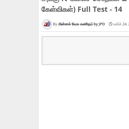
கேள்விகள்) Full Test - 14
மின்னல் வேக கணிதம் by JPD
மார்ச் 24,