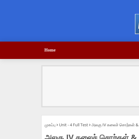
Home
முகப்பு
Unit - 4 Full Test
அலகு IV கலைச் சொற்கள் & அ
அலகு IV கலைச் சொற்கள் & அ