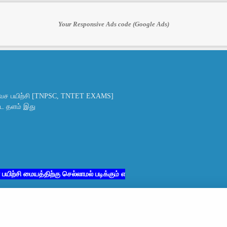
Your Responsive Ads code (Google Ads)
ச பயிற்சி [TNPSC, TNTET EXAMS]
ட்ட தளம் இது
 மையத்திற்கு செல்லாமல் படிக்கும் எனது சகோதர சகோதரிகளுக்கு மட்டும்
்
Home
About
Contact u