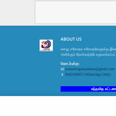
ABOUT US
எனது சகோதர சகோதரிகளுக்கு இலவ
அளிக்கும் நோக்கத்தில் உருவாக்கப்ப
தொடர்புக்கு:
📧
minnalvegakanitham@gmail.com
📱
9442430457 (WhatsApp Only)
எந்தவித கட்டண பயிற்சி
All Right Reserved Copyright © மின்னல் வேக கணிதம