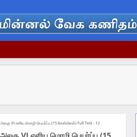
லகு VI எளிய மொழி பெயர்ப்பு (15 கேள்விகள்) Full Test - 12
லகு VI எளிய மொழி பெயர்ப்பு (15