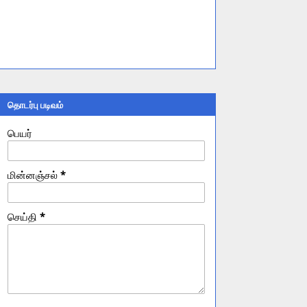
தொடர்பு படிவம்
பெயர்
மின்னஞ்சல்
*
செய்தி
*