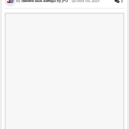
மின்னல் வேக கணிதம் by JPD
மார்ச் 03, 2025
0