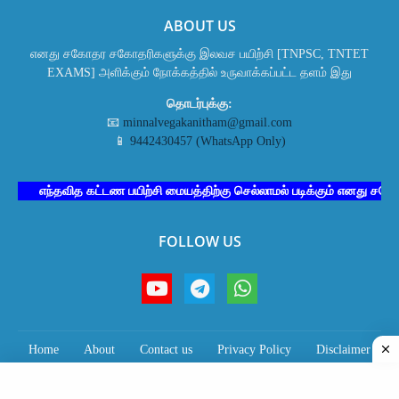
ABOUT US
எனது சகோதர சகோதரிகளுக்கு இலவச பயிற்சி [TNPSC, TNTET
EXAMS] அளிக்கும் நோக்கத்தில் உருவாக்கப்பட்ட தளம் இது
தொடர்புக்கு:
📧
minnalvegakanitham@gmail.com
📱
9442430457 (WhatsApp Only)
எந்தவித கட்டண பயிற்சி மையத்திற்கு செல்லாமல் படிக்கும் எனது சகோதர ச
FOLLOW US
Home
About
Contact us
Privacy Policy
Disclaimer
Terms & Conditions
All Right Reserved Copyright © மின்னல் வேக கணிதம்