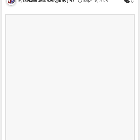
மின்னல் வேக கணிதம் by JPD
மார்ச் 18, 2025
0