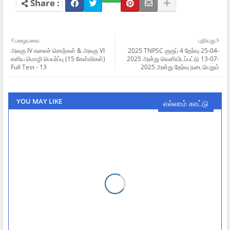
பழையவை
புதியது
அலகு IV கலைச் சொற்கள் & அலகு VI
2025 TNPSC குரூப் 4 தேர்வு 25-04-
எளிய மொழி பெயர்ப்பு (15 கேள்விகள்)
2025 அன்று வெளியிடப்பட்டு 13-07-
Full Test - 13
2025 அன்று தேர்வு நடைபெறும்
YOU MAY LIKE
எல்லாம் காட்டு