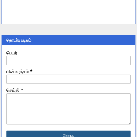
தொடர்பு படிவம்
பெயர்
மின்னஞ்சல்
*
செய்தி
*