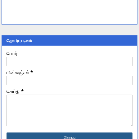
தொடர்பு படிவம்
பெயர்
மின்னஞ்சல்
*
செய்தி
*