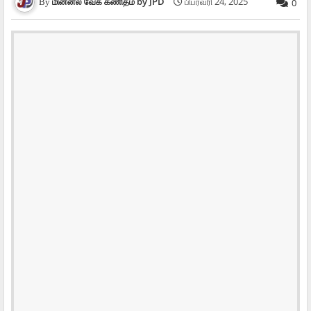
மின்னல் வேக கணிதம் by JPD
பிப்ரவரி 24, 2025
0