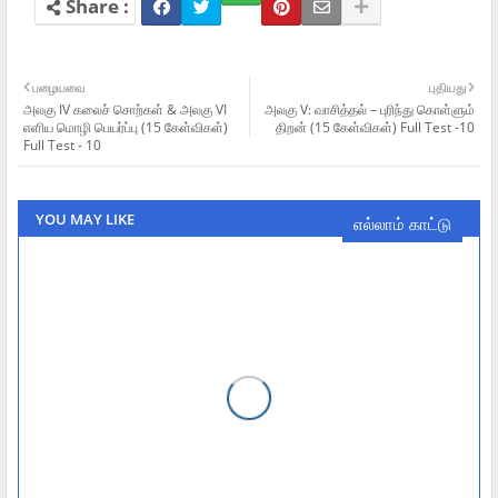
பழையவை
புதியது
அலகு IV கலைச் சொற்கள் & அலகு VI
அலகு V: வாசித்தல் – புரிந்து கொள்ளும்
எளிய மொழி பெயர்ப்பு (15 கேள்விகள்)
திறன் (15 கேள்விகள்) Full Test -10
Full Test - 10
YOU MAY LIKE
எல்லாம் காட்டு