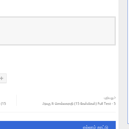
புதியது
 (15
அலகு II: சொல்லகராதி (15 கேள்விகள்) Full Test - 5
எல்லாம் காட்டு