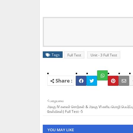
Tags
Full Test
Unit - 3 Full Test
பழையவை
அலகு IV கலைச் சொற்கள் & அலகு VI எளிய மொழி பெயர்ப்பு
கேள்விகள்) Full Test -5
YOU MAY LIKE