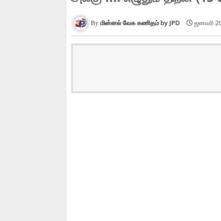
மின்னல் வேக கணிதம் by JPD
ஜனவரி 20