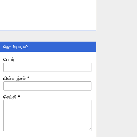
தொடர்பு படிவம்
பெயர்
மின்னஞ்சல்
*
செய்தி
*