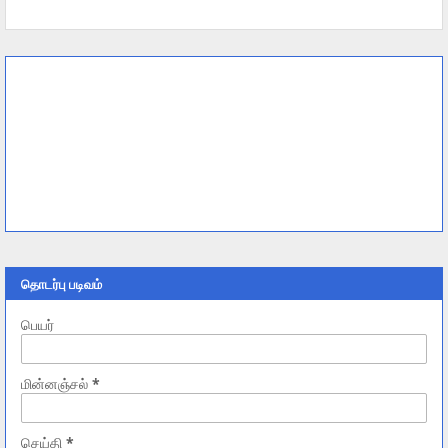
தொடர்பு படிவம்
பெயர்
மின்னஞ்சல்
*
செய்தி
*