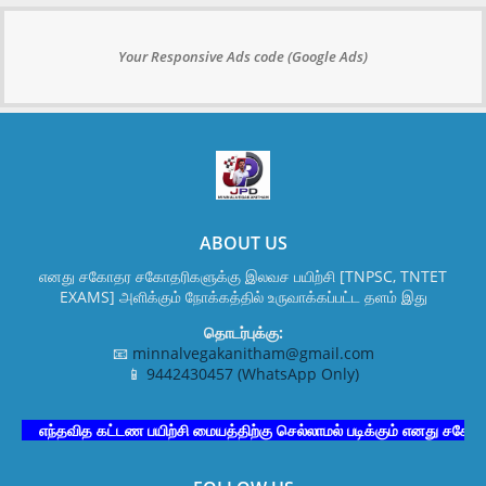
Your Responsive Ads code (Google Ads)
ABOUT US
எனது சகோதர சகோதரிகளுக்கு இலவச பயிற்சி [TNPSC, TNTET
EXAMS] அளிக்கும் நோக்கத்தில் உருவாக்கப்பட்ட தளம் இது
தொடர்புக்கு:
📧
minnalvegakanitham@gmail.com
📱
9442430457 (WhatsApp Only)
எந்தவித கட்டண பயிற்சி மையத்திற்கு செல்லாமல் படிக்கும் எனது சகோதர சக